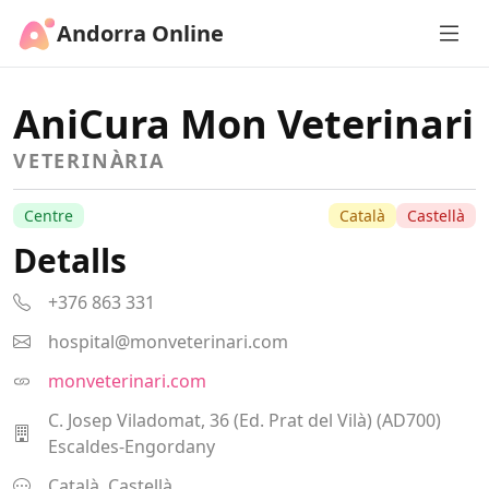
Andorra Online
AniCura Mon Veterinari
VETERINÀRIA
Centre
Català
Castellà
Detalls
+376 863 331
hospital@monveterinari.com
monveterinari.com
C. Josep Viladomat, 36 (Ed. Prat del Vilà) (AD700)
Escaldes-Engordany
Català, Castellà