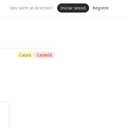
Vols sortir al directori?
Iniciar sessió
Registre
Català
Castellà