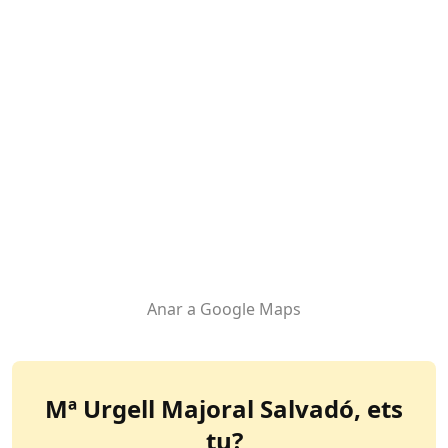
Anar a Google Maps
Mª Urgell Majoral Salvadó
, ets
tu?