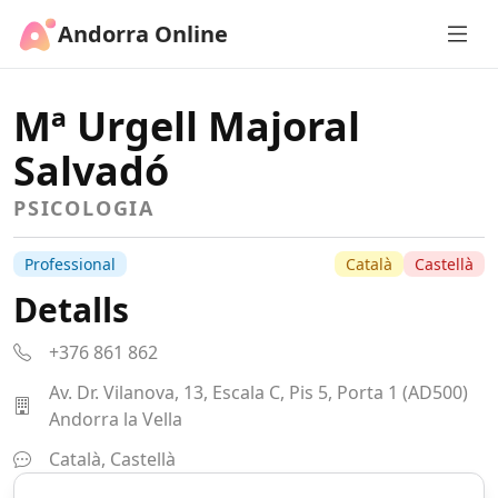
Andorra Online
Mª Urgell Majoral
Salvadó
PSICOLOGIA
Professional
Català
Castellà
Detalls
+376 861 862
Av. Dr. Vilanova, 13, Escala C, Pis 5, Porta 1 (AD500)
Andorra la Vella
Català, Castellà